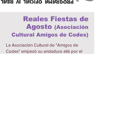
Reales Fiestas de
Agosto
(Asociación
Cultural Amigos de Codes)
La Asociación Cultural de "Amigos de
Codes" empezó su andadura allá por el
año 1988, aunque fue en el siguiente año
cuando alcanzó su pleno funcionamiento y
en el que se definieron las actividades a
realizar dentro de las nuevas y
denominadas:
"REALES FIESTAS de CODES"
Fue creada con el fin de organizar las
actividades que se desarrollaban en el
pueblo durante el verano, así como para
aglutinar los diversos colectivos existentes