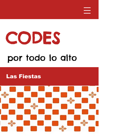
CODES
por todo lo alto
Las Fiestas