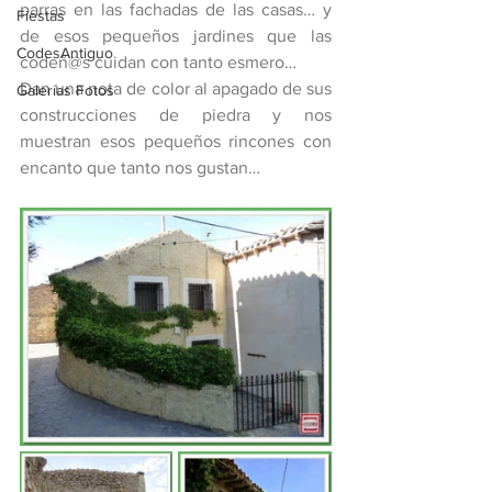
parras en las fachadas de las casas… y 
Fiestas
de esos pequeños jardines que las 
CodesAntiguo
codeñ@s cuidan con tanto esmero…
Dan una nota de color al apagado de sus 
Galerías Fotos
construcciones de piedra y nos 
muestran esos pequeños rincones con 
encanto que tanto nos gustan…