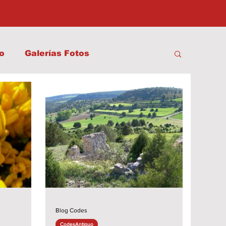
o
Galerías Fotos
Blog Codes
CodesAntiguo