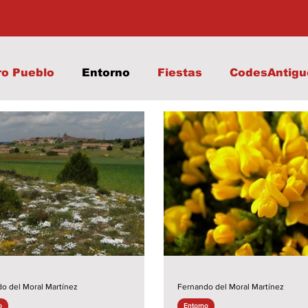
ro Pueblo
Entorno
Fiestas
CodesAntigu
o del Moral Martínez
Fernando del Moral Martínez
o
Entorno