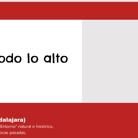
odo lo alto
dalajara)
ntorno" natural e histórico,
pocas pasadas.