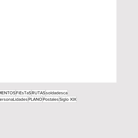
MENTOS
FiEsTaS
RUTAS
soldadesca
ersonaLidades
PLANO
Postales
Siglo XIX