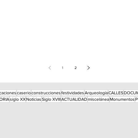
1
2
icaciones
caserio
construcciones
festividades
Arqueología
CALLES
DOCU
ORIA
siglo XX
Noticias
Siglo XVIII
ACTUALIDAD
miscelánea
Monumentos
P