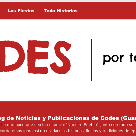
Las Fiestas
Todo Historias
DES
por t
og de Noticias y Publicaciones de Codes (Gua
o que hace que sea tan especial "Nuestro Pueblo", junto con todo su "E
cordaremos (para así no olvidar), las historias, fiestas y tradiciones de é