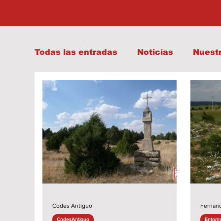
Todas las entradas
Noticias
Nuest
Codes Antiguo
Fernand
CodesAntiguo
Entorn